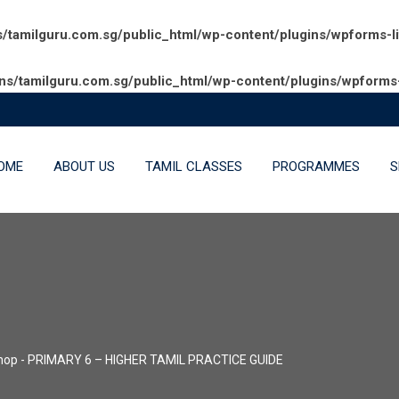
amilguru.com.sg/public_html/wp-content/plugins/wpforms-l
/tamilguru.com.sg/public_html/wp-content/plugins/wpforms-
OME
ABOUT US
TAMIL CLASSES
PROGRAMMES
S
hop
-
PRIMARY 6 – HIGHER TAMIL PRACTICE GUIDE