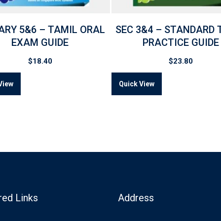
ARY 5&6 – TAMIL ORAL
SEC 3&4 – STANDARD 
EXAM GUIDE
PRACTICE GUIDE
$
18.40
$
23.80
View
Quick View
red Links
Address