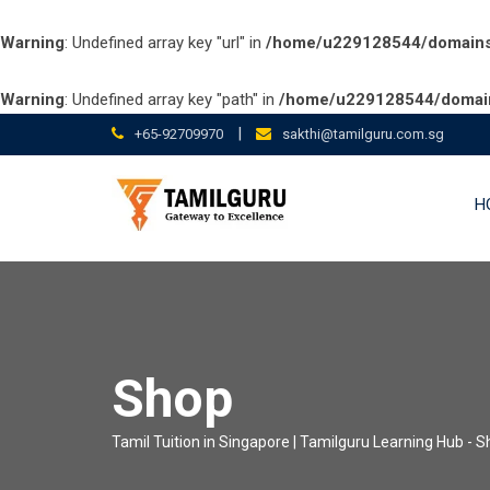
Warning
: Undefined array key "url" in
/home/u229128544/domains/t
Warning
: Undefined array key "path" in
/home/u229128544/domains
Skip
|
+65-92709970
sakthi@tamilguru.com.sg
to
content
H
Shop
Tamil Tuition in Singapore | Tamilguru Learning Hub
-
S