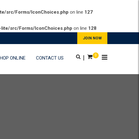
ite/src/Forms/IconChoices.php
on line
127
lite/src/Forms/IconChoices.php
on line
128
JOIN NOW
0
|
HOP ONLINE
CONTACT US