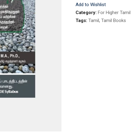
Add to Wishlist
HIGHER
Category:
For Higher Tamil
TAMIL
Tags:
Tamil
,
Tamil Books
PRACTICE
GUIDE
quantity